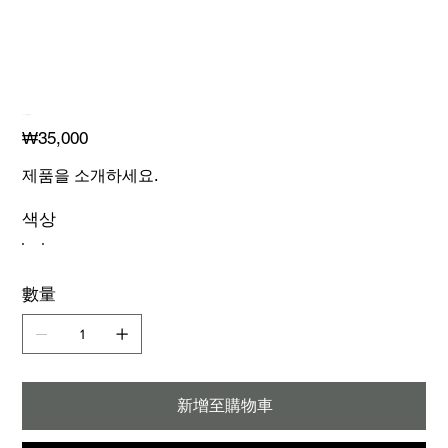
2024 워터밤 샷건
價
₩35,000
格
제품을 소개하세요.
색상
數量
新增至購物車